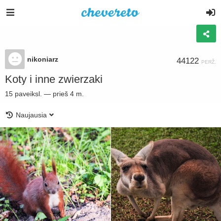
nikoniarz
44122
PERŽ.
Koty i inne zwierzaki
15
paveiksl.
—
prieš 4 m.
Naujausia