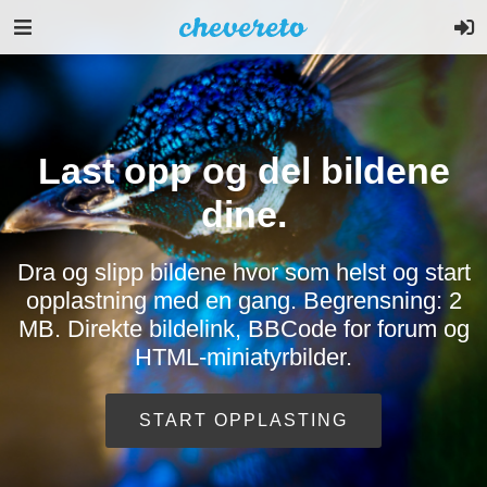
Last opp og del bildene
dine.
Dra og slipp bildene hvor som helst og start
opplastning med en gang. Begrensning: 2
MB. Direkte bildelink, BBCode for forum og
HTML-miniatyrbilder.
START OPPLASTING