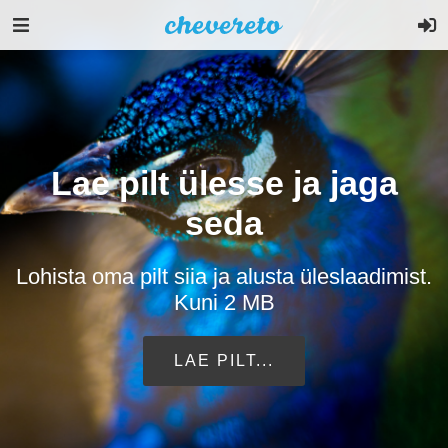
Lae pilt ülesse ja jaga
seda
Lohista oma pilt siia ja alusta üleslaadimist.
Kuni 2 MB
LAE PILT...