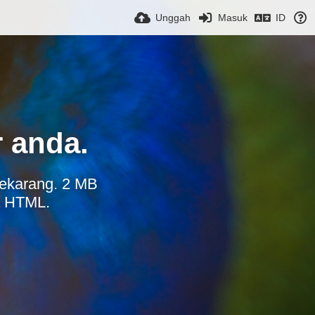
Unggah
Masuk
ID
 anda.
sekarang. 2 MB
a HTML.