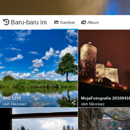
Baru-baru ini
Gambar
Album
IMG 1255
MojaFotografia 2010041
oleh
Nikoniarz
oleh
Nikoniarz