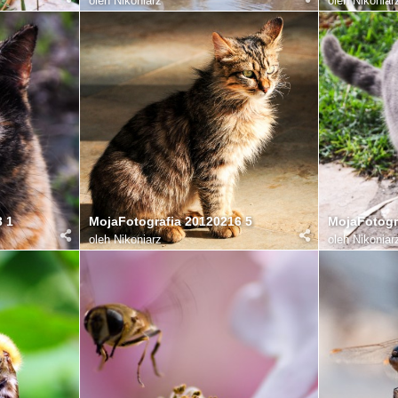
oleh
Nikoniarz
oleh
Nikoniar
3 1
MojaFotografia 20120216 5
MojaFotogr
oleh
Nikoniarz
oleh
Nikoniar