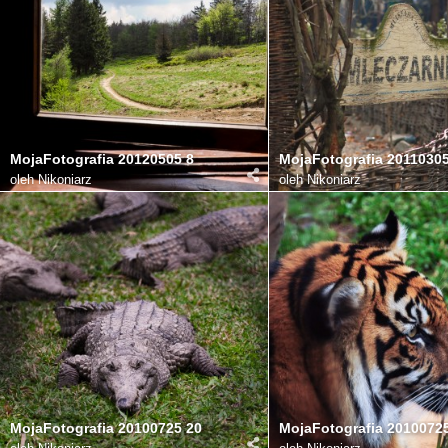
MojaFotografia 20120505 8
MojaFotografia 20110305
oleh
Nikoniarz
oleh
Nikoniarz
MojaFotografia 20100725 20
MojaFotografia 2010072