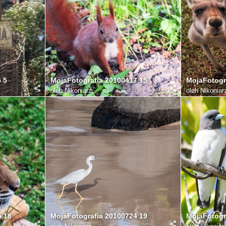
 5
MojaFotografia 20100417 15
MojaFotogr
oleh
Nikoniarz
oleh
Nikoniar
5 18
MojaFotografia 20100724 19
MojaFotogr