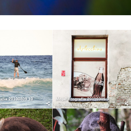
afia 20100809 10
MojaFotografia 20110305 3
z
oleh
Nikoniarz