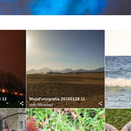
6 12
MojaFotografia 20100128 11
MojaFotogr
oleh
Nikoniarz
oleh
Nikoniar