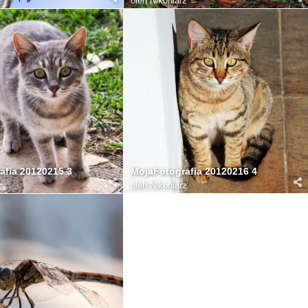
z
oleh
Nikoniarz
afia 20120215 3
MojaFotografia 20120216 4
z
oleh
Nikoniarz