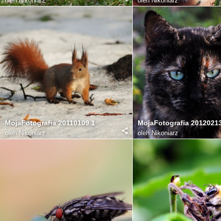
oleh
Nikoniarz
oleh
Nikoniarz
MojaFotografia 20110109 1
MojaFotografia 2012021
oleh
Nikoniarz
oleh
Nikoniarz