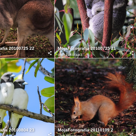
afia 20100725 22
MojaFotografia 20100725 21
z
oleh
Nikoniarz
afia 20100804 23
MojaFotografia 20110109 2